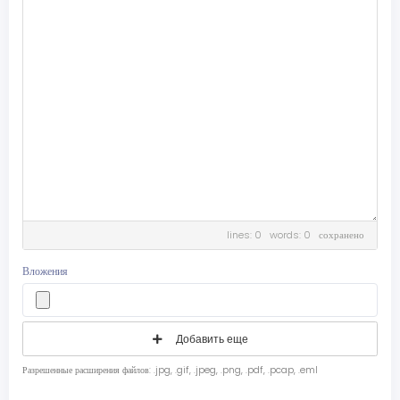
lines: 0 words: 0
сохранено
Вложения
Добавить еще
Разрешенные расширения файлов: .jpg, .gif, .jpeg, .png, .pdf, .pcap, .eml